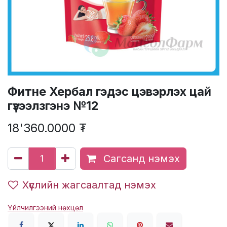
Фитне Хербал гэдэс цэвэрлэх цай
гүзээлзгэнэ №12
18'360.0000
₮
Сагсанд нэмэх
Хүслийн жагсаалтад нэмэх
Үйлчилгээний нөхцөл