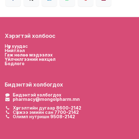
Хэрэгтэй холбоос
Нүүр хууда
с
Нийтлэл
Гаж нөлөө мэдээлэх
Үйлчилгээний нөхцөл
Бодлого
Бидэнтэй холбогдох
Бидэнтэй холбогдох
pharmacy@mongolpharm.mn
Хүргэлтийн дугаар
8600-2142
Сүлжээ эмийн сан
7700-2142
Олимп нутришн
9508-2142