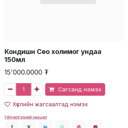
Кондишн Сео холимог ундаа
150мл
15'000.0000
₮
Сагсанд нэмэх
Хүслийн жагсаалтад нэмэх
Үйлчилгээний нөхцөл