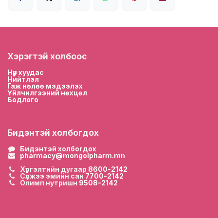
Хэрэгтэй холбоос
Нүүр хууда
с
Нийтлэл
Гаж нөлөө мэдээлэх
Үйлчилгээний нөхцөл
Бодлого
Бидэнтэй холбогдох
Бидэнтэй холбогдох
pharmacy@mongolpharm.mn
Хүргэлтийн дугаар
8600-2142
Сүлжээ эмийн сан
7700-2142
Олимп нутришн
9508-2142