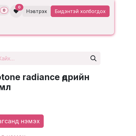
0
0
Нэвтрэх
Бидэнтэй холбогдох
tone radiance өдрийн
0мл
гсанд нэмэх