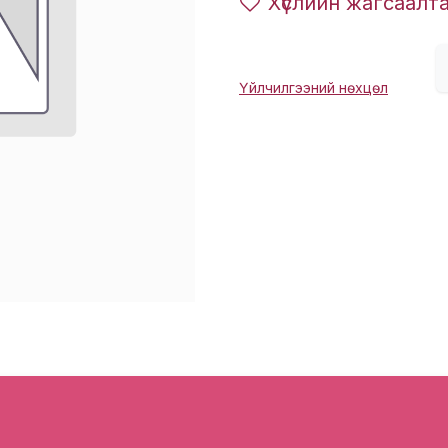
Хүслийн жагсаалт
Үйлчилгээний нөхцөл