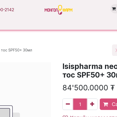
0-2142
Нүүр хуудас
Бүтээгдэхүүн
Брэнд
Нийтлэл
Салбарууд
н тос SPF50+ 30мл
Isispharma neo
тос SPF50+ 3
84'500.0000
₮
Са