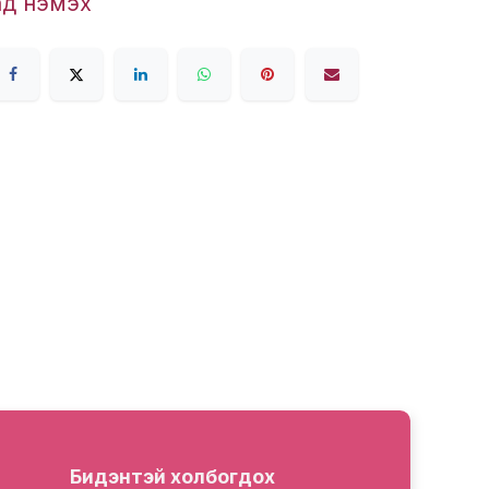
ад нэмэх
Бидэнтэй холбогдох