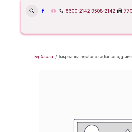
Skip to Content
8600-2142
9508-2142
770
Бүх бараа
Isispharma neotone radiance өдрий