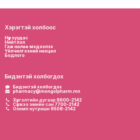
Хэрэгтэй холбоос
Нүүр хууда
с
Нийтлэл
Гаж нөлөө мэдээлэх
Үйлчилгээний нөхцөл
Бодлого
Бидэнтэй холбогдох
Бидэнтэй холбогдох
pharmacy@mongolpharm.mn
Хүргэлтийн дугаар
8600-2142
Сүлжээ эмийн сан
7700-2142
Олимп нутришн
9508-2142