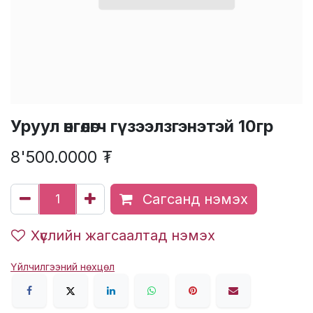
Уруул өнгөлөгч гүзээлзгэнэтэй 10гр
8'500.0000
₮
Сагсанд нэмэх
Хүслийн жагсаалтад нэмэх
Үйлчилгээний нөхцөл