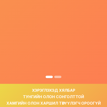
ХЭРЭГЛЭХЭД ХЯЛБАР
ТУНГИЙН ОЛОН СОНГОЛТТОЙ
ХАМГИЙН ОЛОН ХАРШИЛ ТӨРҮҮЛЭГЧ ОРООГҮЙ