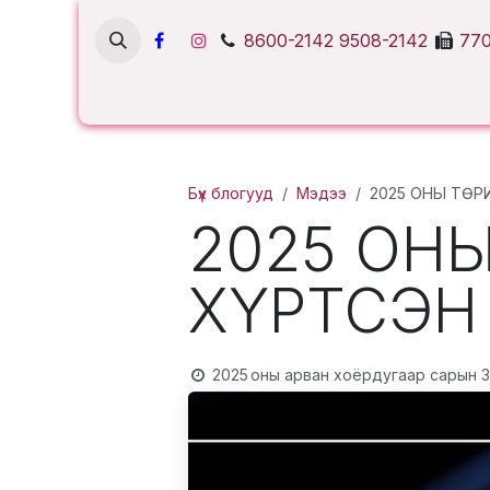
Skip to Content
8600-2142
9508-2142
770
Бүх блогууд
Мэдээ
2025 ОНЫ ТӨ
2025 ОН
ХҮРТСЭН
2025 оны арван хоёрдугаар сарын 