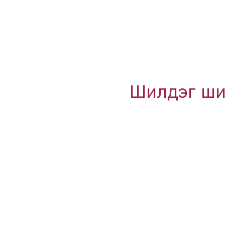
Шилдэг шим
Хэрэгтэй холбоос
Нүүр хууда
с
Нийтлэл