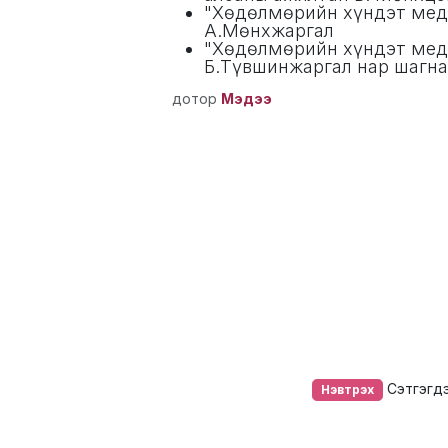
"Хөдөлмөрийн хүндэт мед
А.Мөнхжаргал
"Хөдөлмөрийн хүндэт мед
Б.Түвшинжаргал нар шагна
дотор
Мэдээ
Сэтгэгдэ
Нэвтрэх