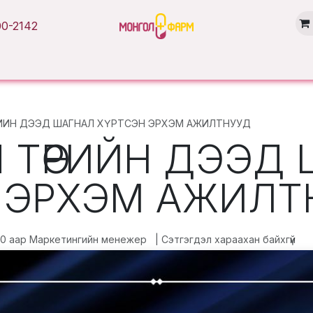
0-2142
Нүүр хуудас
Бүтээгдэхүүн
Брэнд
Нийтлэл
Салбарууд
РИЙН ДЭЭД ШАГНАЛ ХҮРТСЭН ЭРХЭМ АЖИЛТНУУД
Ы ТӨРИЙН ДЭЭД
 ЭРХЭМ АЖИЛТ
30
аар
Маркетингийн менежер
| Сэтгэгдэл хараахан байхгүй