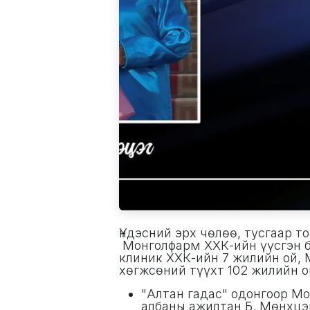
Үндэсний эрх чөлөө, тусгаар т
Монголфарм ХХК-ийн үүсгэн б
клиник ХХК-ийн 7 жилийн ой, 
хөгжсөний түүхт 102 жилийн о
"Алтан гадас" одонгоор М
албаны ажилтан Б. Мөнхц