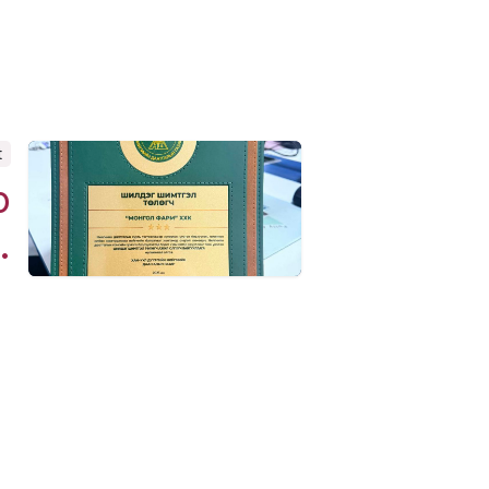
t
р
.
Бидэнтэй холбогдох
Бидэнтэй холбогдох
pharmacy@mongolpharm.mn