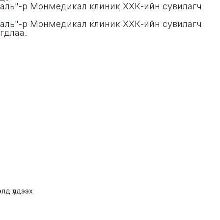
аль"-р Монмедикал клиник ХХК-ийн сувилагч
аль"-р Монмедикал клиник ХХК-ийн сувилагч
гдлаа.
лд үлдээх