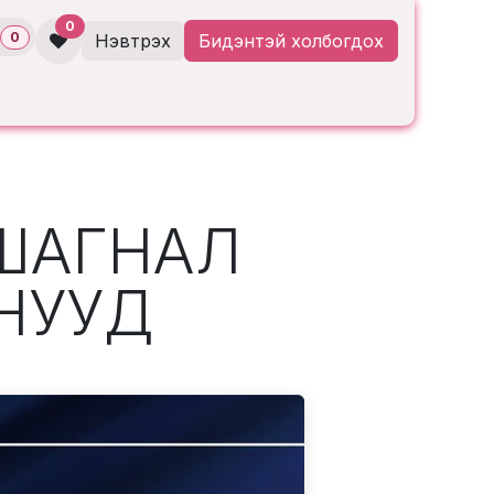
0
0
Нэвтрэх
Бидэнтэй холбогдох
 ШАГНАЛ
НУУД