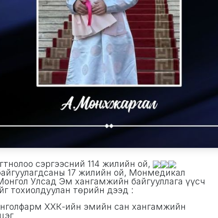
огтнолоо сэргээсний 114 жилийн ой,
айгуулагдсаны 17 жилийн ой, Монмедикал
Монгол Улсад Эм хангамжийн байгууллага үүсч
йг тохиолдуулан төрийн дээд :
онголфарм ХХК-ийн эмийн сан хангамжийн
эцэг