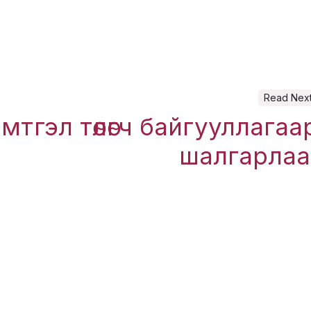
Read Nex
тгэл төлөгч байгууллагаа
шалгарлаа