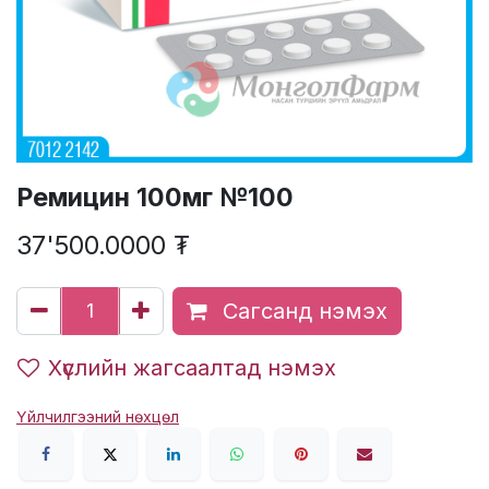
Ремицин 100мг №100
37'500.0000
₮
Сагсанд нэмэх
Хүслийн жагсаалтад нэмэх
Үйлчилгээний нөхцөл