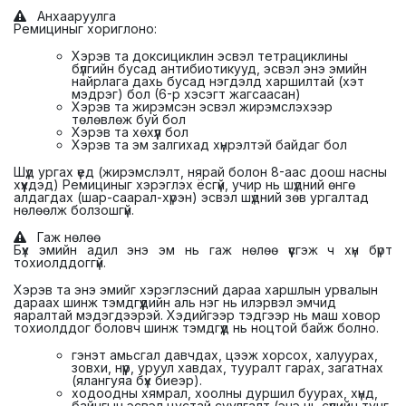
Анхааруулга
Ремициныг хориглоно:
Хэрэв та доксициклин эсвэл тетрациклины
бүлгийн бусад антибиотикууд, эсвэл энэ эмийн
найрлага дахь бусад нэгдэлд харшилтай (хэт
мэдрэг) бол (6-р хэсэгт жагсаасан)
Хэрэв та жирэмсэн эсвэл жирэмслэхээр
төлөвлөж буй бол
Хэрэв та хөхүүл бол
Хэрэв та эм залгихад хүнрэлтэй байдаг бол
Шүд ургах үед (жирэмслэлт, нярай болон 8-аас доош насны
хүүхдэд) Ремициныг хэрэглэх ёсгүй, учир нь шүдний өнгө
алдагдах (шар-саарал-хүрэн) эсвэл шүдний зөв ургалтад
нөлөөлж болзошгүй.
Гаж нөлөө
Бүх эмийн адил энэ эм нь гаж нөлөө үүсгэж ч хүн бүрт
тохиолддоггүй.
Хэрэв та энэ эмийг хэрэглэсний дараа харшлын урвалын
дараах шинж тэмдгүүдийн аль нэг нь илэрвэл эмчид
яаралтай мэдэгдээрэй. Хэдийгээр тэдгээр нь маш ховор
тохиолддог боловч шинж тэмдгүүд нь ноцтой байж болно.
гэнэт амьсгал давчдах, цээж хорсох, халуурах,
зовхи, нүүр, уруул хавдах, тууралт гарах, загатнах
(ялангуяа бүх биеэр).
ходоодны хямрал, хоолны дуршил буурах, хүнд,
байнгын эсвэл цустай суулгалт (энэ нь сүүлийн тунг