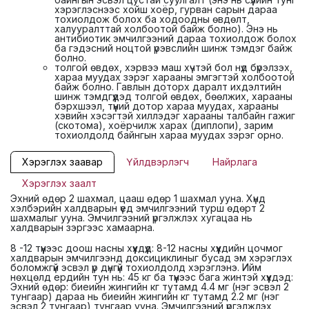
хэрэглэснээс хойш хоёр, гурван сарын дараа
тохиолдож болох ба ходоодны өвдөлт,
халууралттай холбоотой байж болно). Энэ нь
антибиотик эмчилгээний дараа тохиолдож болох
ба гэдэсний ноцтой үрэвслийн шинж тэмдэг байж
болно.
толгой өвдөх, хэрвээ маш хүчтэй бол нүд бүрэлзэх,
хараа муудах зэрэг харааны эмгэгтэй холбоотой
байж болно. Гавлын доторх даралт ихдэлтийн
шинж тэмдгүүдэд толгой өвдөх, бөөлжих, харааны
бэрхшээл, түүний дотор хараа муудах, харааны
хэвийн хэсэгтэй хиллэдэг харааны талбайн гажиг
(скотома), хоёрчилж харах (диплопи), зарим
тохиолдолд байнгын хараа муудах зэрэг орно.
Хэрэглэх заавар
Үйлдвэрлэгч
Найрлага
Хэрэглэх заалт
Эхний өдөр 2 шахмал, цааш өдөр 1 шахмал ууна. Хүнд
хэлбэрийн халдварын үед эмчилгээний турш өдөрт 2
шахмалыг ууна. Эмчилгээний үргэлжлэх хугацаа нь
халдварын зэргээс хамаарна.
8 -12 түүнээс доош насны хүүхдүүд: 8-12 насны хүүхдийн цочмог
халдварын эмчилгээнд доксициклиныг бусад эм хэрэглэх
боломжгүй эсвэл үр дүнгүй тохиолдолд хэрэглэнэ. Ийм
нөхцөлд ердийн тун нь: 45 кг ба түүнээс бага жинтэй хүүхдэд:
Эхний өдөр: биеийн жингийн кг тутамд 4.4 мг (нэг эсвэл 2
тунгаар) дараа нь биеийн жингийн кг тутамд 2.2 мг (нэг
эсвэл 2 тунгаар) тунгаар ууна. Эмчилгээний үргэлжлэх