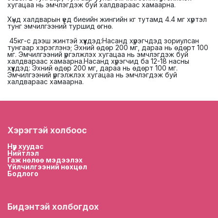
хугацаа нь эмчлэгдэж буй халдвараас хамаарна.
Хүнд халдварын үед биеийн жингийн кг тутамд 4.4 мг хүртэл
тунг эмчилгээний туршид өгнө.
45кг-с дээш жинтэй хүүхдэд:Насанд хүрэгчдэд зориулсан
тунгаар хэрэглэнэ; Эхний өдөр 200 мг, дараа нь өдөрт 100
мг. Эмчилгээний үргэлжлэх хугацаа нь эмчлэгдэж буй
халдвараас хамаарна.Насанд хүрэгчид ба 12-18 насны
хүүхдэд: Эхний өдөр 200 мг, дараа нь өдөрт 100 мг.
Эмчилгээний үргэлжлэх хугацаа нь эмчлэгдэж буй
халдвараас хамаарна.
Хэрэгтэй холбоос
Нүүр хууда
с
Нийтлэл
Гаж нөлөө мэдээлэх
Үйлчилгээний нөхцөл
Бодлого
Бидэнтэй холбогдох