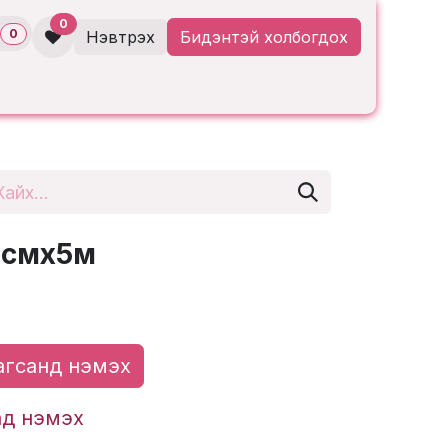
0
0
Нэвтрэх
Бидэнтэй холбогдох
5смх5м
гсанд нэмэх
ад нэмэх