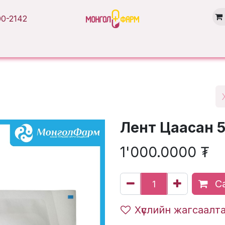
0-2142
Нүүр хуудас
Бүтээгдэхүүн
Брэнд
Нийтлэл
Салбарууд
Лент Цаасан 
1'000.0000
₮
Са
Хүслийн жагсаалт