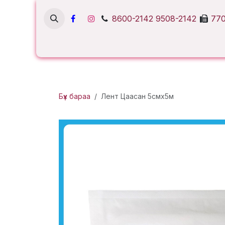
Skip to Content
8600-2142
9508-2142
770
Бүх бараа
Лент Цаасан 5смх5м