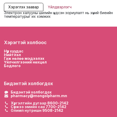
Хэрэглэх заавар
Үйлдвэрлэгч
Электрон халууны шилийн үндсэн зориулалт нь хүний ​​биеийн
температурыг их хэмжих
Хэрэгтэй холбоос
Нүүр хууда
с
Нийтлэл
Гаж нөлөө мэдээлэх
Үйлчилгээний нөхцөл
Бодлого
Бидэнтэй холбогдох
Бидэнтэй холбогдох
pharmacy@mongolpharm.mn
Хүргэлтийн дугаар
8600-2142
Сүлжээ эмийн сан
7700-2142
Олимп нутришн
9508-2142