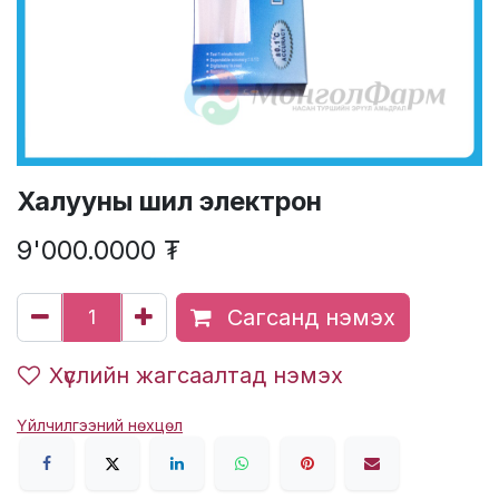
Халууны шил электрон
9'000.0000
₮
Сагсанд нэмэх
Хүслийн жагсаалтад нэмэх
Үйлчилгээний нөхцөл