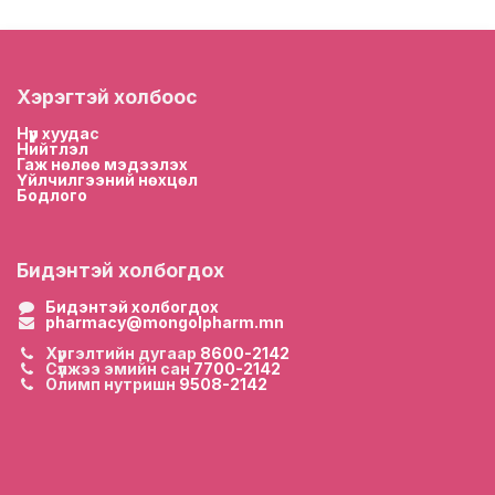
Хэрэгтэй холбоос
Нүүр хууда
с
Нийтлэл
Гаж нөлөө мэдээлэх
Үйлчилгээний нөхцөл
Бодлого
Бидэнтэй холбогдох
Бидэнтэй холбогдох
pharmacy@mongolpharm.mn
Хүргэлтийн дугаар
8600-2142
Сүлжээ эмийн сан
7700-2142
Олимп нутришн
9508-2142