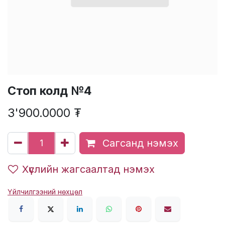
Стоп колд №4
3'900.0000
₮
Сагсанд нэмэх
Хүслийн жагсаалтад нэмэх
Үйлчилгээний нөхцөл