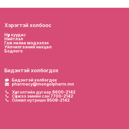
Хэрэгтэй холбоос
Нүүр хууда
с
Нийтлэл
Гаж нөлөө мэдээлэх
Үйлчилгээний нөхцөл
Бодлого
Бидэнтэй холбогдох
Бидэнтэй холбогдох
pharmacy@mongolpharm.mn
Хүргэлтийн дугаар
8600-2142
Сүлжээ эмийн сан
7700-2142
Олимп нутришн
9508-2142