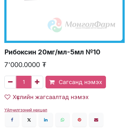
Рибоксин 20мг/мл-5мл №10
7'000.0000
₮
Сагсанд нэмэх
Хүслийн жагсаалтад нэмэх
Үйлчилгээний нөхцөл