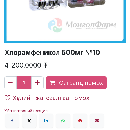
Хлорамфеникол 500мг №10
4'200.0000
₮
Сагсанд нэмэх
Хүслийн жагсаалтад нэмэх
Үйлчилгээний нөхцөл