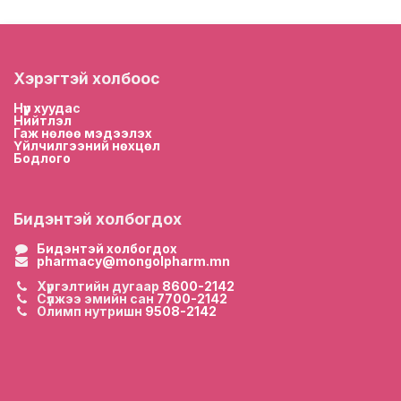
Хэрэгтэй холбоос
Нүүр хууда
с
Нийтлэл
Гаж нөлөө мэдээлэх
Үйлчилгээний нөхцөл
Бодлого
Бидэнтэй холбогдох
Бидэнтэй холбогдох
pharmacy@mongolpharm.mn
Хүргэлтийн дугаар
8600-2142
Сүлжээ эмийн сан
7700-2142
Олимп нутришн
9508-2142