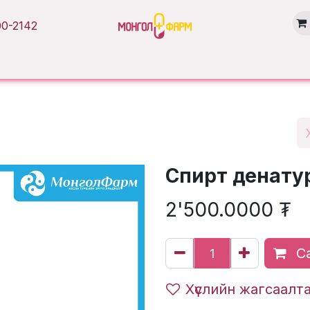
0-2142
Нүүр хуудас
Бүтээгдэхүүн
Брэнд
Нийтлэл
Салбарууд
Спирт денату
2'500.0000
₮
Са
Хүслийн жагсаалт