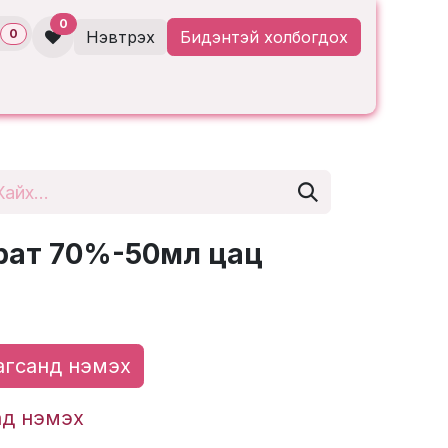
0
0
Нэвтрэх
Бидэнтэй холбогдох
рат 70%-50мл цац
гсанд нэмэх
ад нэмэх