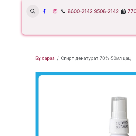
Skip to Content
8600-2142
9508-2142
770
Бүх бараа
Спирт денатурат 70%-50мл цац