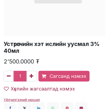
Устөрөгчийн хэт ислийн уусмал 3%
40мл
2'500.0000
₮
Сагсанд нэмэх
Хүслийн жагсаалтад нэмэх
Үйлчилгээний нөхцөл