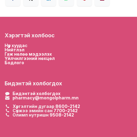
Хэрэгтэй холбоос
Нүүр хууда
с
Нийтлэл
Гаж нөлөө мэдээлэх
Үйлчилгээний нөхцөл
Бодлого
Бидэнтэй холбогдох
Бидэнтэй холбогдох
pharmacy@mongolpharm.mn
Хүргэлтийн дугаар
8600-2142
Сүлжээ эмийн сан
7700-2142
Олимп нутришн
9508-2142