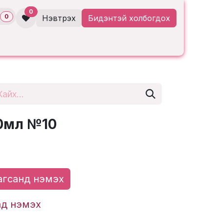
0
0
Нэвтрэх
Бидэнтэй холбогдох
0мл №10
гсанд нэмэх
ад нэмэх