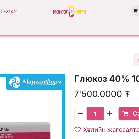
0-2142
Нүүр хуудас
Бүтээгдэхүүн
Брэнд
Нийтлэл
Салбарууд
Глюкоз 40% 1
7'500.0000
₮
Са
Хүслийн жагсаалт