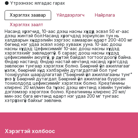
⚫ Үтрээнээс ялгадас гарах
Хэрэглэх заавар
Үйлдвэрлэгч
Найрлага
Хэрэглэх заалт
Насанд хүрэгчид, 10-аас дээш насны хүүхдүүд эсвэл 50 кг-аас
дээш жинтэй бол:Насанд хүрэгчдэд зориулсан тун нь
халдварын хүндрэлийн зэргээс хамааран өдөрт 200-400 мг
бөгөөд нэг удаа эсвэл хоёр хувааж ууна. 10-аас доош
насны хүүхдэд: Цефиксимийг 10-аас доош насны хүүхдэд
хэрэглэхийг зөвлөдөггүй. 6 сараас доош насны хүүхдэд
цефиксимийн аюулгүй, үр дүнтэй байдал тогтоогдоогүй байна.
Өндөр настанд: Өндөр настай өвчтөнд насанд хүрэгсдэд
зөвлөсөн тунгаар хэрэглэж болно. Бөөрний үйл ажиллагааг
үнэлж, бөөрний хүнд хэлбэрийн дутагдалтай бол тунг
тохируулах шаардлагатай ("Бөөрний үйл ажиллагааны тунг"
үзнэ үү). Бөөрний дутагдал: Бөөрний үйл ажиллагаа буурсан
тохиолдолд цефиксимийг хэрэглэж болно. Креатинины
клиренс 20 мл/мин ба түүнээс дээш өвчтөнд хэвийн тунгийн
дэглэмээр хэрэглэж болно. Креатинины клиренс 20 мл/
мин-ээс бага өвчтөнд өдөрт нэг удаа 200 мг тунгаас
хэтрүүлэхгүй байхыг зөвлөнө.
Хэрэгтэй холбоос