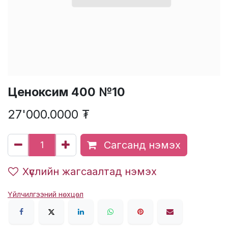
Ценоксим 400 №10
27'000.0000
₮
Сагсанд нэмэх
Хүслийн жагсаалтад нэмэх
Үйлчилгээний нөхцөл