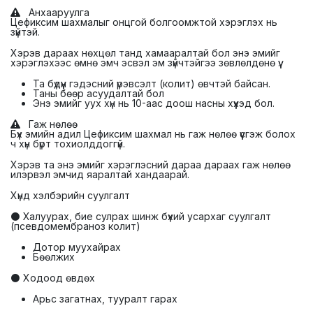
Анхааруулга
Цефиксим шахмалыг онцгой болгоомжтой хэрэглэх нь
зүйтэй.
Хэрэв дараах нөхцөл танд хамааралтай бол энэ эмийг
хэрэглэхээс өмнө эмч эсвэл эм зүйчтэйгээ зөвлөлдөнө үү:
Та бүдүүн гэдэсний үрэвсэлт (колит) өвчтэй байсан.
Таны бөөр асуудалтай бол
Энэ эмийг уух хүн нь 10-аас доош насны хүүхэд бол.
Гаж нөлөө
Бүх эмийн адил Цефиксим шахмал нь гаж нөлөө үүсгэж болох
ч хүн бүрт тохиолддоггүй.
Хэрэв та энэ эмийг хэрэглэсний дараа дараах гаж нөлөө
илэрвэл эмчид яаралтай хандаарай.
Хүнд хэлбэрийн суулгалт
⚫ Халуурах, бие сулрах шинж бүхий усархаг суулгалт
(псевдомембраноз колит)
Дотор муухайрах
Бөөлжих
⚫ Ходоод өвдөх
Арьс загатнах, тууралт гарах