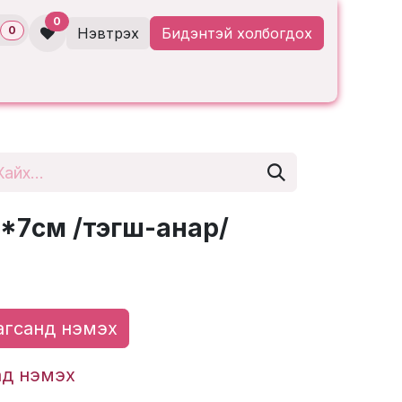
0
0
Нэвтрэх
Бидэнтэй холбогдох
*7см /тэгш-анар/
гсанд нэмэх
ад нэмэх