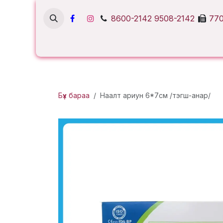
Skip to Content
8600-2142
9508-2142
770
Бүх бараа
Наалт ариун 6*7см /тэгш-анар/