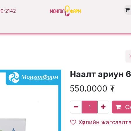
0-2142
Нүүр хуудас
Бүтээгдэхүүн
Брэнд
Нийтлэл
Салбарууд
Наалт ариун 6
550.0000
₮
Са
Хүслийн жагсаалт