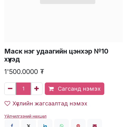
Маск нэг удаагийн цэнхэр №10
хүүхэд
1'500.0000
₮
Сагсанд нэмэх
Хүслийн жагсаалтад нэмэх
Үйлчилгээний нөхцөл