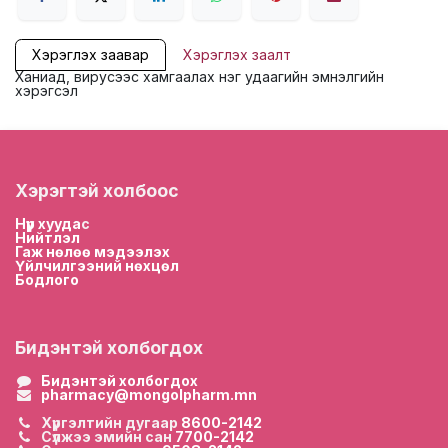
Хэрэглэх заавар
Хэрэглэх заалт
Ханиад, вирусээс хамгаалах нэг удаагийн эмнэлгийн
хэрэгсэл
Хэрэгтэй холбоос
Нүүр хууда
с
Нийтлэл
Гаж нөлөө мэдээлэх
Үйлчилгээний нөхцөл
Бодлого
Бидэнтэй холбогдох
Бидэнтэй холбогдох
pharmacy@mongolpharm.mn
Хүргэлтийн дугаар
8600-2142
Сүлжээ эмийн сан
7700-2142