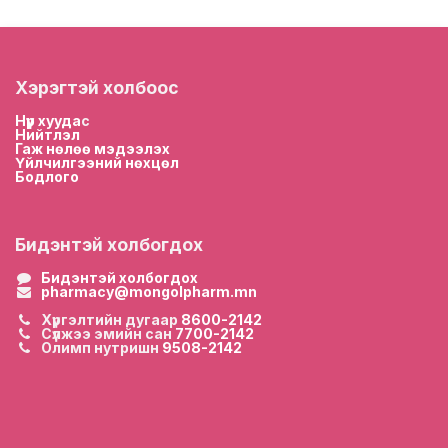
Хэрэгтэй холбоос
Нүүр хууда
с
Нийтлэл
Гаж нөлөө мэдээлэх
Үйлчилгээний нөхцөл
Бодлого
Бидэнтэй холбогдох
Бидэнтэй холбогдох
pharmacy@mongolpharm.mn
Хүргэлтийн дугаар
8600-2142
Сүлжээ эмийн сан
7700-2142
Олимп нутришн
9508-2142