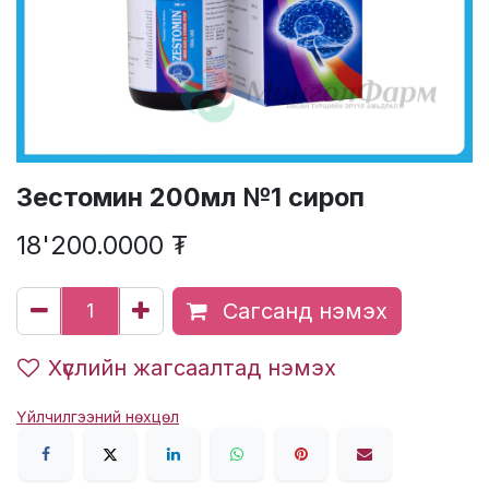
Зестомин 200мл №1 сироп
18'200.0000
₮
Сагсанд нэмэх
Хүслийн жагсаалтад нэмэх
Үйлчилгээний нөхцөл