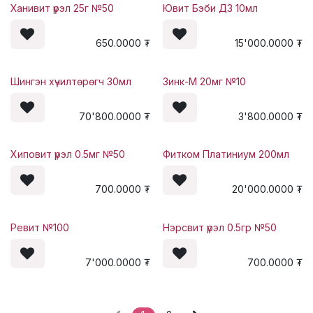
Ханивит үрэл 25г №50
Ювит Бэби Д3 10мл
650.0000
₮
15'000.0000
₮
Шингэн хүчилтөрөгч 30мл
Зинк-М 20мг №10
70'800.0000
₮
3'800.0000
₮
Хиповит үрэл 0.5мг №50
Фитком Платиниум 200мл
700.0000
₮
20'000.0000
₮
Ревит №100
Нэрсвит үрэл 0.5гр №50
7'000.0000
₮
700.0000
₮