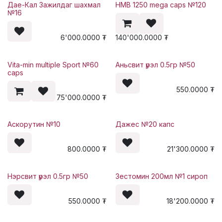
Дае-Кал Зажилдаг шахмал
HMB 1250 mega caps №120
№16
6'000.0000
₮
140'000.0000
₮
Vita-min multiple Sport №60
Аньсвит үрэл 0.5гр №50
caps
550.0000
₮
75'000.0000
₮
Аскорутин №10
Дажес №20 капс
800.0000
₮
21'300.0000
₮
Нэрсвит үрэл 0.5гр №50
Зестомин 200мл №1 сироп
550.0000
₮
18'200.0000
₮