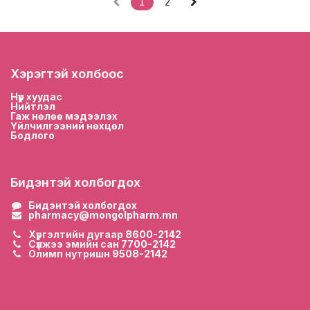
1
2
Хэрэгтэй холбоос
Нүүр хууда
с
Нийтлэл
Гаж нөлөө мэдээлэх
Үйлчилгээний нөхцөл
Бодлого
Бидэнтэй холбогдох
Бидэнтэй холбогдох
pharmacy@mongolpharm.mn
Хүргэлтийн дугаар
8600-2142
Сүлжээ эмийн сан
7700-2142
Олимп нутришн
9508-2142