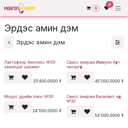
Skip to Content
0
0
Эрдэс амин дэм
Эрдэс амин дэм
Лактофлор биоплюс №20
Свисс энержи Иммуно бүүст
зажилдаг шахмал
чихэргүй
23'400.0000
₮
45'000.0000
₮
Модус дрийм плюс №30
Свисс энержи Висиовит нүд
№30
24'000.0000
₮
54'000.0000
₮