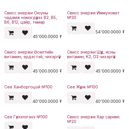
Свисс энержи Оюуны
Свисс энержи Иммуновит
чадамж нэмэгдүүлэх B2, B5,
№30
B6, B12, цайр, төмөр
54'000.0000
₮
45'000.0000
₮
Свисс энержи Өсөлтийн
Свисс энержи Шүд, ясны
витамин, эрдэстэй, чихэргүй
витамин, K2, D3 чихэргүй
45'000.0000
₮
45'000.0000
₮
Сее Ханборгоцой №100
Сее Жүрж №100
40'000.0000
₮
40'000.0000
₮
Сее Гүзээлзгэнэ №100
Свисс энержи Хар саримс
№20