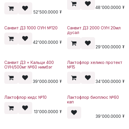
48'000.0000
₮
52'500.0000
₮
Санвит Д3 1000 ОУН №120
Санвит Д3 2000 ОУН 20мл
дусал
42'000.0000
₮
29'000.0000
₮
Санвит Д3 + Кальци 400
Лактофлор хелико протект
ОУН/500мг №60 нимбэг
№15
39'000.0000
₮
34'000.0000
₮
Лактофлор кидс №10
Лактофлор биоплюс №60
кап
13'000.0000
₮
39'000.0000
₮