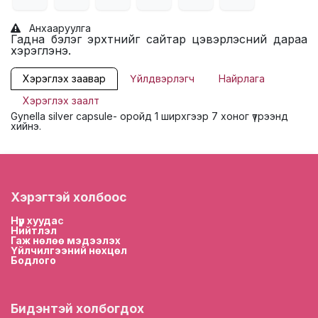
Анхааруулга
Гадна бэлэг эрхтнийг сайтар цэвэрлэсний дараа
хэрэглэнэ.
Хэрэглэх заавар
Үйлдвэрлэгч
Найрлага
Хэрэглэх заалт
Gynella silver capsule- оройд 1 ширхгээр 7 хоног үтрээнд
хийнэ.
Хэрэгтэй холбоос
Нүүр хууда
с
Нийтлэл
Гаж нөлөө мэдээлэх
Үйлчилгээний нөхцөл
Бодлого
Бидэнтэй холбогдох