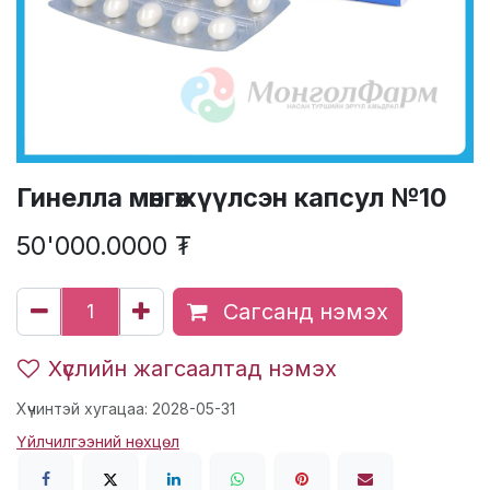
Гинелла мөнгөжүүлсэн капсул №10
50'000.0000
₮
Сагсанд нэмэх
Хүслийн жагсаалтад нэмэх
Хүчинтэй хугацаа: 2028-05-31
Үйлчилгээний нөхцөл