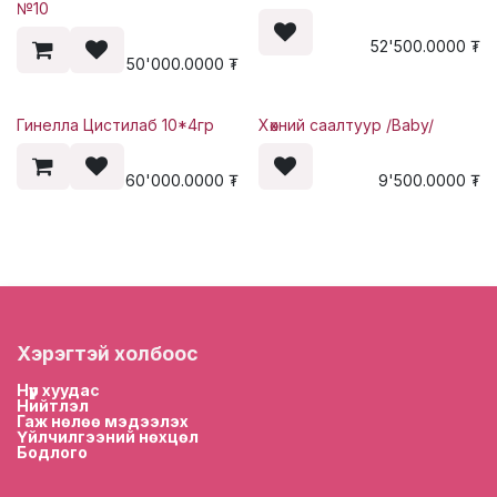
№10
52'500.0000
₮
50'000.0000
₮
Гинелла Цистилаб 10*4гр
Хөхний саалтуур /Baby/
60'000.0000
₮
9'500.0000
₮
Хэрэгтэй холбоос
Нүүр хууда
с
Нийтлэл
Гаж нөлөө мэдээлэх
Үйлчилгээний нөхцөл
Бодлого