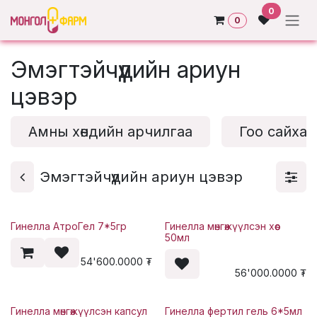
Skip to Content
0
0
Эмэгтэйчүүдийн ариун
цэвэр
Амны хөндийн арчилгаа
Гоо сайхан
Эмэгтэйчүүдийн ариун цэвэр
Гинелла АтроГел 7*5гр
Гинелла мөнгөжүүлсэн хөөс
50мл
54'600.0000
₮
56'000.0000
₮
Гинелла мөнгөжүүлсэн капсул
Гинелла фертил гель 6*5мл