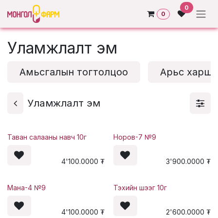
Skip to Content
0
0
Уламжлалт эм
Амьсгалын тогтолцоо
Арьс харш
Уламжлалт эм
Таван салааны навч 10г
Норов-7 №9
4'100.0000
₮
3'900.0000
₮
Мана-4 №9
Тэхийн шээг 10г
4'100.0000
₮
2'600.0000
₮