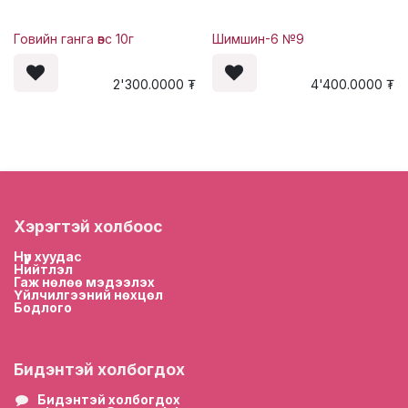
Говийн ганга өвс 10г
Шимшин-6 №9
2'300.0000
₮
4'400.0000
₮
Хэрэгтэй холбоос
Нүүр хууда
с
Нийтлэл
Гаж нөлөө мэдээлэх
Үйлчилгээний нөхцөл
Бодлого
Бидэнтэй холбогдох
Бидэнтэй холбогдох